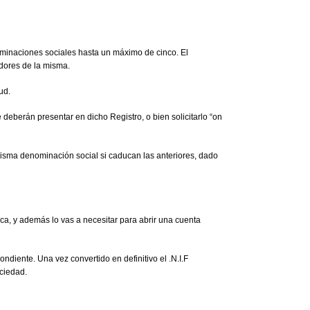
enominaciones sociales hasta un máximo de cinco. El
adores de la misma.
ud.
 deberán presentar en dicho Registro, o bien solicitarlo “on
 misma denominación social si caducan las anteriores, dado
lica, y además lo vas a necesitar para abrir una cuenta
ondiente. Una vez convertido en definitivo el .N.I.F
ociedad.