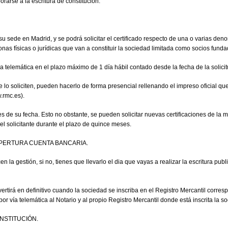
rarse a la escritura de constitución.
 su sede en Madrid, y se podrá solicitar el certificado respecto de una o varias d
onas físicas o jurídicas que van a constituir la sociedad limitada como socios fund
a telemática en el plazo máximo de 1 día hábil contado desde la fecha de la solicit
 lo soliciten, pueden hacerlo de forma presencial rellenando el impreso oficial que
w.rmc.es).
es de su fecha. Esto no obstante, se pueden solicitar nuevas certificaciones de la
l solicitante durante el plazo de quince meses.
 APERTURA CUENTA BANCARIA.
 la gestión, si no, tienes que llevarlo el dia que vayas a realizar la escritura pub
vertirá en definitivo cuando la sociedad se inscriba en el Registro Mercantil corresp
 vía telemática al Notario y al propio Registro Mercantil donde está inscrita la s
NSTITUCIÓN.