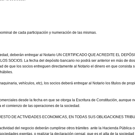
r nominal de cada participación y numeración de las mismas.
 la sociedad, deberán entregar al Notario UN CERTIFICADO QUE ACREDITE EL 
OS. La fecha del depósito bancario no podrá ser anterior en más de dos mese
ad de que los socios entreguen directamente al Notario el dinero en que consista 
 hábiles.
aquinaria, vehículos, etc), los socios deberá entregar al Notario los títulos de pro
rciales desde la fecha en que se otorga la Escritura de Constitución, aunque no e
ra el comienzo de las operaciones de la sociedad.
PUESTO DE ACTIVIDADES ECONOMICAS, EN TODAS SUS OBLIGACIONES TRIBU
actividad del negocio deberán cumplirse otros trámites
ante la Hacienda Pública c
sociedades exentas, o realizar la declaración censal, que es el alta de la sociedad a