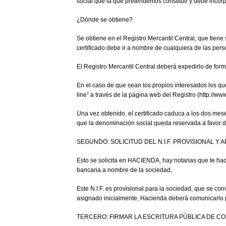
social que la que pretendemos constituir y debe incorpo
¿Dónde se obtiene?
Se obtiene en el Registro Mercantil Central, que tiene
certificado debe ir a nombre de cualquiera de las pers
El Registro Mercantil Central deberá expedirlo de form
En el caso de que sean los propios interesados los que
line” a través de la página web del Registro (http://ww
Una vez obtenido, el certificado caduca a los dos mes
que la denominación social queda reservada a favor de
SEGUNDO: SOLICITUD DEL N.I.F. PROVISIONAL Y
Esto se solicita en HACIENDA, hay notarias que te hacen
bancaria a nombre de la sociedad,
Este N.I.F. es provisional para la sociedad, que se con
asignado inicialmente, Hacienda deberá comunicarlo por
TERCERO: FIRMAR LA ESCRITURA PÚBLICA DE CO